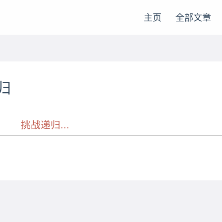
主页
全部文章
归
挑战递归...