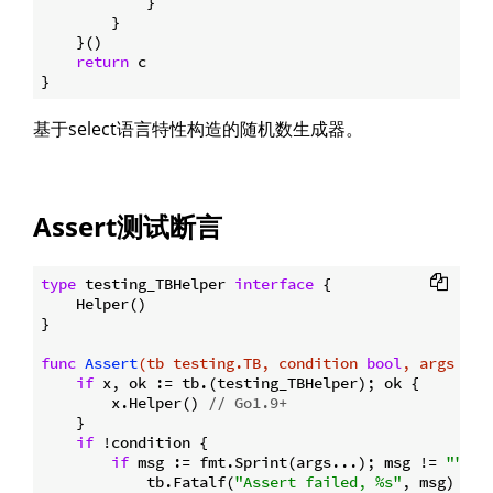
            }

        }

    }()

return
 c

基于select语言特性构造的随机数生成器。
Assert测试断言
type
 testing_TBHelper 
interface
 {

    Helper()

}

func
Assert
(tb testing.TB, condition 
bool
, args ...
if
 x, ok := tb.(testing_TBHelper); ok {

        x.Helper() 
// Go1.9+
    }

if
 !condition {

if
 msg := fmt.Sprint(args...); msg != 
""
 {

            tb.Fatalf(
"Assert failed, %s"
, msg)
