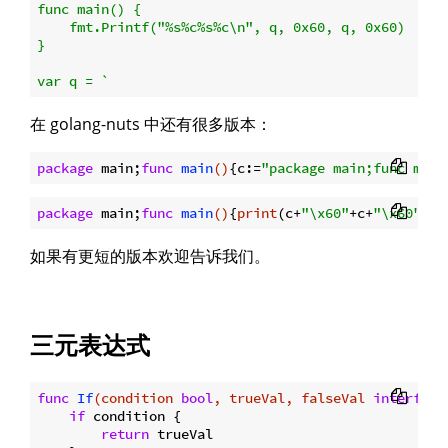
func main() {

    fmt.Printf("%s%c%s%c\n", q, 0x60, q, 0x60)

}

var q = `
在 golang-nuts 中还有很多版本：
package
 main;
func
main
()
{c:=
"package main;func main
package
 main;
func
main
()
{
print
(c+
"\x60"
+c+
"\x60"
)};
如果有更短的版本欢迎告诉我们。
三元表达式
func
If
(condition 
bool
, trueVal, falseVal 
interface
if
 condition {

return
 trueVal
