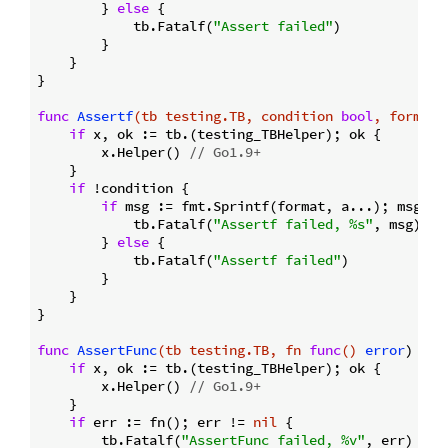
        } 
else
 {

            tb.Fatalf(
"Assert failed"
)

        }

    }

}

func
Assertf
(tb testing.TB, condition 
bool
, format 
if
 x, ok := tb.(testing_TBHelper); ok {

        x.Helper() 
// Go1.9+
    }

if
 !condition {

if
 msg := fmt.Sprintf(format, a...); msg !=
            tb.Fatalf(
"Assertf failed, %s"
, msg)

        } 
else
 {

            tb.Fatalf(
"Assertf failed"
)

        }

    }

}

func
AssertFunc
(tb testing.TB, fn 
func
()
error
)
 {

if
 x, ok := tb.(testing_TBHelper); ok {

        x.Helper() 
// Go1.9+
    }

if
 err := fn(); err != 
nil
 {

        tb.Fatalf(
"AssertFunc failed, %v"
, err)
