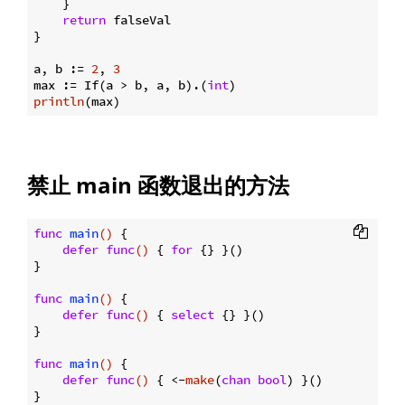
    }

return
 falseVal

}

a, b := 
2
, 
3
max := If(a > b, a, b).(
int
println
禁止 main 函数退出的方法
func
main
()
 {

defer
func
()
 { 
for
 {} }()

}

func
main
()
 {

defer
func
()
 { 
select
 {} }()

}

func
main
()
 {

defer
func
()
 { <-
make
(
chan
bool
) }()
