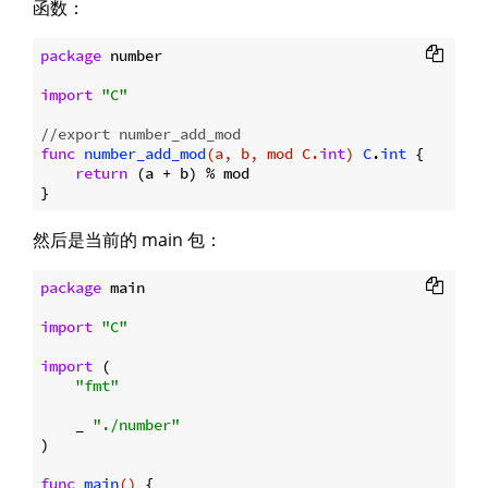
函数：
package
 number

import
"C"
//export number_add_mod
func
number_add_mod
(a, b, mod C.
int
)
C
.
int
 {

return
 (a + b) % mod

然后是当前的 main 包：
package
 main

import
"C"
import
 (

"fmt"
    _ 
"./number"
)

func
main
()
 {
