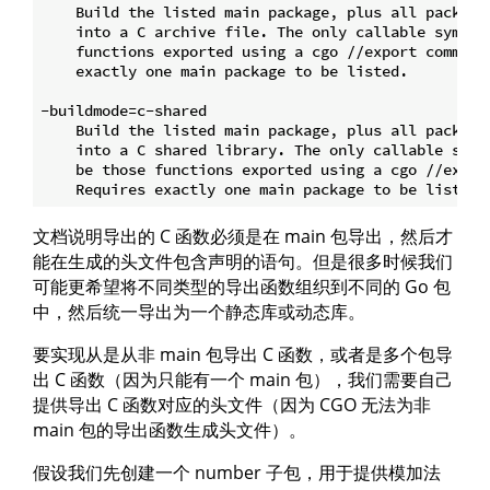
    Build the listed main package, plus all packages
    into a C archive file. The only callable symbols
    functions exported using a cgo //export comment.
    exactly one main package to be listed.

-buildmode=c-shared

    Build the listed main package, plus all packages
    into a C shared library. The only callable symbo
    be those functions exported using a cgo //export
文档说明导出的 C 函数必须是在 main 包导出，然后才
能在生成的头文件包含声明的语句。但是很多时候我们
可能更希望将不同类型的导出函数组织到不同的 Go 包
中，然后统一导出为一个静态库或动态库。
要实现从是从非 main 包导出 C 函数，或者是多个包导
出 C 函数（因为只能有一个 main 包），我们需要自己
提供导出 C 函数对应的头文件（因为 CGO 无法为非
main 包的导出函数生成头文件）。
假设我们先创建一个 number 子包，用于提供模加法