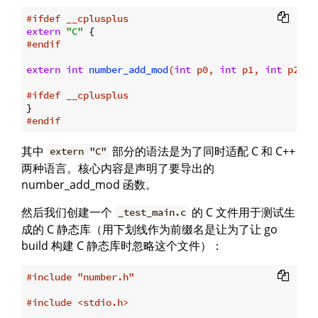
#
ifdef
 __cplusplus
extern
"C"
#
endif
extern
int
number_add_mod
(
int
 p0, 
int
 p1, 
int
 p2)
;

#
ifdef
 __cplusplus
#
endif
其中
部分的语法是为了同时适配 C 和 C++
extern "C"
两种语言。核心内容是声明了要导出的
number_add_mod 函数。
然后我们创建一个
的 C 文件用于测试生
_test_main.c
成的 C 静态库（用下划线作为前缀名是让为了让 go
build 构建 C 静态库时忽略这个文件）：
#
include
"number.h"
#
include
<stdio.h>