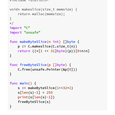
void* makeslice(size_t memsize) {

    return malloc(memsize);

}

*/
import
"C"
import
"unsafe"
func
makeByteSlice
(n 
int
)
 []
byte
 {

    p := C.makeslice(C.size_t(n))

return
 ((*[
1
 << 
31
]
byte
)(p))[
0
:n:n]

}

func
freeByteSlice
(p []
byte
)
 {

    C.free(unsafe.Pointer(&p[
0
]))

}

func
main
()
 {

    s := makeByteSlice(
1
<<
32
+
1
)

    s[
len
(s)
-1
] = 
255
print
(s[
len
(s)
-1
])

    freeByteSlice(s)
