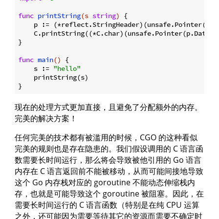
func
printString
(s 
string
)
 {

    p := (*reflect.StringHeader)(unsafe.Pointer(&s))
    C.printString((*C.char)(unsafe.Pointer(p.Data))
}

func
main
()
 {

    s := 
"hello"
    printString(s)

现在的处理方式更加直接，且避免了分配额外的内存。
完美的解决方案！
任何完美的技术都有被滥用的时候，CGO 的这种看似
完美的规则也是存在隐患的。我们假设调用的 C 语言函
数需要长时间运行，那么将会导致被他引用的 Go 语言
内存在 C 语言返回前不能被移动，从而可能间接地导致
这个 Go 内存栈对应的 goroutine 不能动态伸缩栈内
存，也就是可能导致这个 goroutine 被阻塞。因此，在
需要长时间运行的 C 语言函数（特别是在纯 CPU 运算
之外，还可能因为需要等待其它的资源而需要不确定时