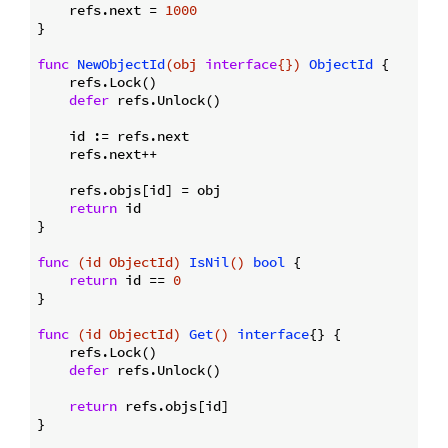
    refs.next = 
1000
}

func
NewObjectId
(obj 
interface
{})
ObjectId
 {

    refs.Lock()

defer
 refs.Unlock()

    id := refs.next

    refs.next++

    refs.objs[id] = obj

return
 id

}

func
(id ObjectId)
IsNil
()
bool
 {

return
 id == 
0
}

func
(id ObjectId)
Get
()
interface
{} {

    refs.Lock()

defer
 refs.Unlock()

return
 refs.objs[id]

}
