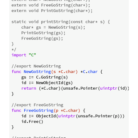
extern void FreeGoString(char*);

extern void PrintGoString(char*);

static void printString(const char* s) {

    char* gs = NewGoString(s);

    PrintGoString(gs);

    FreeGoString(gs);

}

*/
import
"C"
//export NewGoString
func
NewGoString
(s *C.char)
 *
C
.
char
 {

    gs := C.GoString(s)

    id := NewObjectId(gs)

return
 (*C.char)(unsafe.Pointer(
uintptr
(id)))

}

//export FreeGoString
func
FreeGoString
(p *C.char)
 {

    id := ObjectId(
uintptr
(unsafe.Pointer(p)))

    id.Free()

}

//export PrintGoString