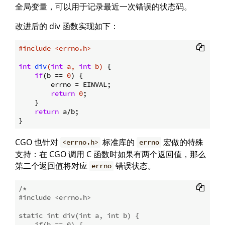
全局变量，可以用于记录最近一次错误的状态码。
改进后的 div 函数实现如下：
#
include
<errno.h>
int
div
(
int
 a, 
int
 b)
{

if
(b == 
0
) {

        errno = EINVAL;

return
0
;

    }

return
 a/b;

CGO 也针对
标准库的
宏做的特殊
<errno.h>
errno
支持：在 CGO 调用 C 函数时如果有两个返回值，那么
第二个返回值将对应
错误状态。
errno
/*

#include <errno.h>

static int div(int a, int b) {

    if(b == 0) {
