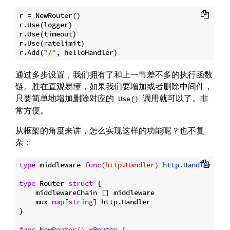
r = NewRouter()

r.Use(logger)

r.Use(timeout)

r.Use(ratelimit)

r.Add(
"/"
通过多步设置，我们拥有了和上一节差不多的执行函数
链。胜在直观易懂，如果我们要增加或者删除中间件，
只要简单地增加删除对应的
调用就可以了。非
Use()
常方便。
从框架的角度来讲，怎么实现这样的功能呢？也不复
杂：
type
 middleware 
func
(http.Handler)
http
.
Handler
type
 Router 
struct
 {

    middlewareChain [] middleware

    mux 
map
[
string
] http.Handler

}

func
NewRouter
()
 *
Router
 {
