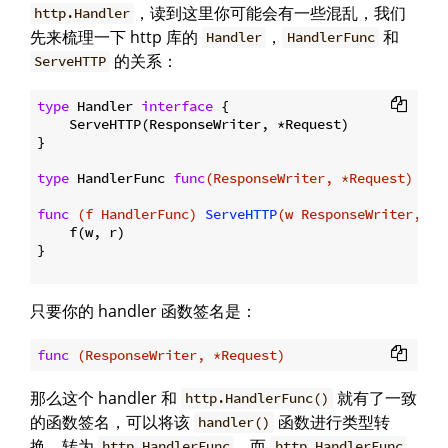
，读到这里你可能会有一些混乱，我们
http.Handler
先来梳理一下 http 库的
，
和
Handler
HandlerFunc
的关系：
ServeHTTP
type
 Handler 
interface
 {

    ServeHTTP(ResponseWriter, *Request)

}

type
 HandlerFunc 
func
(ResponseWriter, *Request)
func
(f HandlerFunc)
ServeHTTP
(w ResponseWriter, r 
    f(w, r)

}

只要你的 handler 函数签名是：
func
(ResponseWriter, *Request)
那么这个 handler 和
就有了一致
http.HandlerFunc()
的函数签名，可以将该
函数进行类型转
handler()
换，转为
。而
http.HandlerFunc
http.HandlerFunc