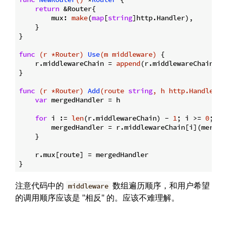
return
 &Router{

        mux: 
make
(
map
[
string
]http.Handler),

    }

}

func
(r *Router)
Use
(m middleware)
 {

    r.middlewareChain = 
append
(r.middlewareChain, m)
}

func
(r *Router)
Add
(route 
string
, h http.Handler)
 {
var
 mergedHandler = h

for
 i := 
len
(r.middlewareChain) - 
1
; i >= 
0
; i--
        mergedHandler = r.middlewareChain[i](mergedH
    }

    r.mux[route] = mergedHandler

注意代码中的
数组遍历顺序，和用户希望
middleware
的调用顺序应该是 "相反" 的。应该不难理解。