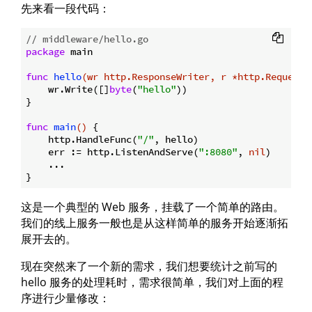
先来看一段代码：
// middleware/hello.go
package
 main

func
hello
(wr http.ResponseWriter, r *http.Request)
    wr.Write([]
byte
(
"hello"
))

}

func
main
()
 {

    http.HandleFunc(
"/"
, hello)

    err := http.ListenAndServe(
":8080"
, 
nil
)

    ...

这是一个典型的 Web 服务，挂载了一个简单的路由。
我们的线上服务一般也是从这样简单的服务开始逐渐拓
展开去的。
现在突然来了一个新的需求，我们想要统计之前写的
hello 服务的处理耗时，需求很简单，我们对上面的程
序进行少量修改：