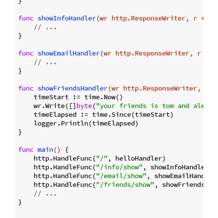
}

func
showInfoHandler
(wr http.ResponseWriter, r *htt
// ...
}

func
showEmailHandler
(wr http.ResponseWriter, r *ht
// ...
}

func
showFriendsHandler
(wr http.ResponseWriter, r *
    timeStart := time.Now()

    wr.Write([]
byte
(
"your friends is tom and alex"
))
    timeElapsed := time.Since(timeStart)

    logger.Println(timeElapsed)

}

func
main
()
 {

    http.HandleFunc(
"/"
, helloHandler)

    http.HandleFunc(
"/info/show"
, showInfoHandler)

    http.HandleFunc(
"/email/show"
, showEmailHandler)
    http.HandleFunc(
"/friends/show"
, showFriendsHand
// ...
}
