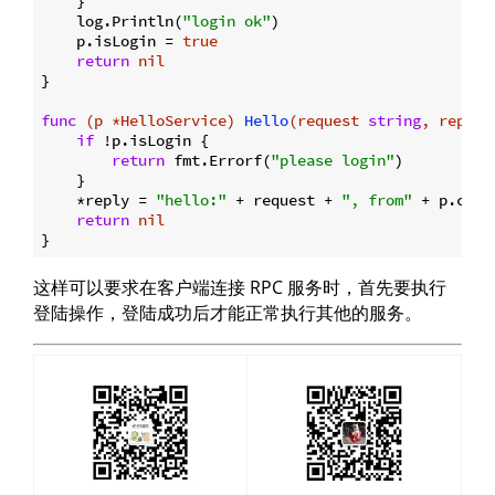
    }

    log.Println(
"login ok"
)

    p.isLogin = 
true
return
nil
}

func
(p *HelloService)
Hello
(request 
string
, reply 
if
 !p.isLogin {

return
 fmt.Errorf(
"please login"
)

    }

    *reply = 
"hello:"
 + request + 
", from"
 + p.conn
return
nil
这样可以要求在客户端连接 RPC 服务时，首先要执行
登陆操作，登陆成功后才能正常执行其他的服务。