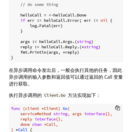
// do some thing
    helloCall = <-helloCall.Done

if
 err := helloCall.Error; err != 
nil
 {

        log.Fatal(err)

    }

    args := helloCall.Args.(
string
)

    reply := helloCall.Reply.(*
string
)

    fmt.Println(args, *reply)

在异步调用命令发出后，一般会执行其他的任务，因此
异步调用的输入参数和返回值可以通过返回的 Call 变量
进行获取。
执行异步调用的
方法实现如下：
Client.Go
func
(client *Client)
Go
(

    serviceMethod 
string
, args 
interface
{},

    reply 
interface
{},

    done 
chan
 *Call,

)
 *
Call
 {
