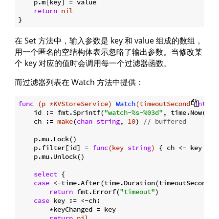
    p.m[key] = value

return
nil
在 Set 方法中，输入参数是 key 和 value 组成的数组，
用一个匿名的空结构体表示忽略了输出参数。当修改某
个 key 对应的值时会调用每一个过滤器函数。
而过滤器列表在 Watch 方法中提供：
func
(p *KVStoreService)
Watch
(timeoutSecond 
int
, k
    id := fmt.Sprintf(
"watch-%s-%03d"
, time.Now(), 
    ch := 
make
(
chan
string
, 
10
) 
// buffered
    p.mu.Lock()

    p.filter[id] = 
func
(key 
string
)
 { ch <- key }

    p.mu.Unlock()

select
 {

case
 <-time.After(time.Duration(timeoutSecond) *
return
 fmt.Errorf(
"timeout"
)

case
 key := <-ch:

        *keyChanged = key

return
nil