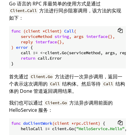
Go 语言的 RPC 库最简单的使用方式是通过
方法进行同步阻塞调用，该方法的实现
Client.Call
如下：
func
(client *Client)
Call
(

    serviceMethod 
string
, args 
interface
{},

    reply 
interface
{},

)
error
 {

    call := <-client.Go(serviceMethod, args, reply,
return
 call.Error

首先通过
方法进行一次异步调用，返回一
Client.Go
个表示这次调用的
结构体。然后等待
结构
Call
Call
体的 Done 管道返回调用结果。
我们也可以通过
方法异步调用前面的
Client.Go
HelloService 服务：
func
doClientWork
(client *rpc.Client)
 {

    helloCall := client.Go(
"HelloService.Hello"
, 
"h