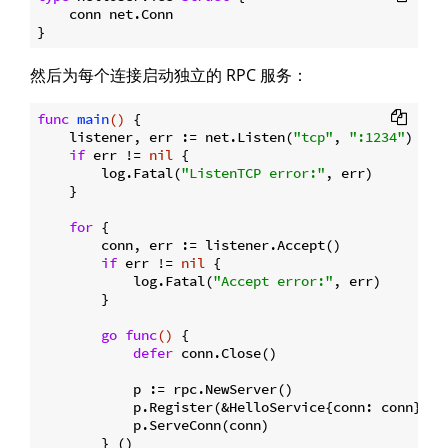
    conn net.Conn

然后为每个连接启动独立的 RPC 服务：
func
main
()
 {

    listener, err := net.Listen(
"tcp"
, 
":1234"
)

if
 err != 
nil
 {

        log.Fatal(
"ListenTCP error:"
, err)

    }

for
 {

        conn, err := listener.Accept()

if
 err != 
nil
 {

            log.Fatal(
"Accept error:"
, err)

        }

go
func
()
 {

defer
 conn.Close()

            p := rpc.NewServer()

            p.Register(&HelloService{conn: conn})

            p.ServeConn(conn)

        } ()
