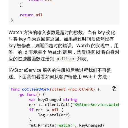
    }

return
nil
Watch 方法的输入参数是超时的秒数。当有 key 变化
时将 key 作为返回值返回。如果超过时间后依然没有
key 被修改，则返回超时的错误。Watch 的实现中，用
唯一的 id 表示每个 Watch 调用，然后根据 id 将自身对
应的过滤器函数注册到
列表。
p.filter
KVStoreService 服务的注册和启动过程我们不再赘
述。下面我们看看如何从客户端使用 Watch 方法：
func
doClientWork
(client *rpc.Client)
 {

go
func
()
 {

var
 keyChanged 
string
        err := client.Call(
"KVStoreService.Watch"
, 
if
 err != 
nil
 {

            log.Fatal(err)

        }

        fmt.Println(
"watch:"
, keyChanged)
