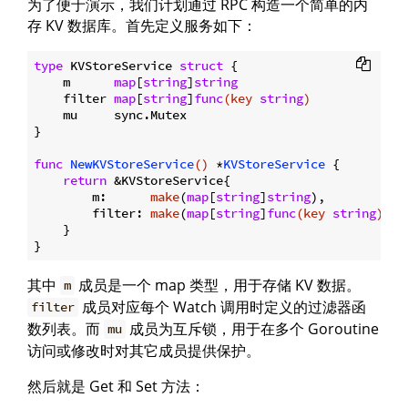
为了便于演示，我们计划通过 RPC 构造一个简单的内
存 KV 数据库。首先定义服务如下：
type
 KVStoreService 
struct
 {

    m      
map
[
string
]
string
    filter 
map
[
string
]
func
(key 
string
)
    mu     sync.Mutex

}

func
NewKVStoreService
()
 *
KVStoreService
 {

return
 &KVStoreService{

        m:      
make
(
map
[
string
]
string
),

        filter: 
make
(
map
[
string
]
func
(key 
string
)
),
    }

其中
成员是一个 map 类型，用于存储 KV 数据。
m
成员对应每个 Watch 调用时定义的过滤器函
filter
数列表。而
成员为互斥锁，用于在多个 Goroutine
mu
访问或修改时对其它成员提供保护。
然后就是 Get 和 Set 方法：