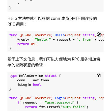
    }

Hello 方法中就可以根据 conn 成员识别不同连接的
RPC 调用：
func
(p *HelloService)
Hello
(request 
string
, reply 
    *reply = 
"hello:"
 + request + 
", from"
 + p.conn
return
nil
基于上下文信息，我们可以方便地为 RPC 服务增加简
单的登陆状态的验证：
type
 HelloService 
struct
 {

    conn    net.Conn

    isLogin 
bool
}

func
(p *HelloService)
Login
(request 
string
, reply 
if
 request != 
"user:password"
 {

return
 fmt.Errorf(
"auth failed"
)
