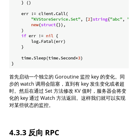
    } ()

    err := client.Call(

"KVStoreService.Set"
, [
2
]
string
{
"abc"
, 
"abc
new
(
struct
{}),

    )

if
 err != 
nil
 {

        log.Fatal(err)

    }

    time.Sleep(time.Second*
3
)

首先启动一个独立的 Goroutine 监控 key 的变化。同
步的 watch 调用会阻塞，直到有 key 发生变化或者超
时。然后在通过 Set 方法修改 KV 值时，服务器会将变
化的 key 通过 Watch 方法返回。这样我们就可以实现
对某些状态的监控。
4.3.3 反向 RPC