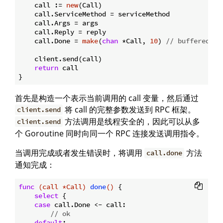
    call := 
new
(Call)

    call.ServiceMethod = serviceMethod

    call.Args = args

    call.Reply = reply

    call.Done = 
make
(
chan
 *Call, 
10
) 
// buffered.
    client.send(call)

return
 call

首先是构造一个表示当前调用的 call 变量，然后通过
将 call 的完整参数发送到 RPC 框架。
client.send
方法调用是线程安全的，因此可以从多
client.send
个 Goroutine 同时向同一个 RPC 连接发送调用指令。
当调用完成或者发生错误时，将调用
方法
call.done
通知完成：
func
(call *Call)
done
()
 {

select
 {

case
 call.Done <- call:

// ok
default
:
