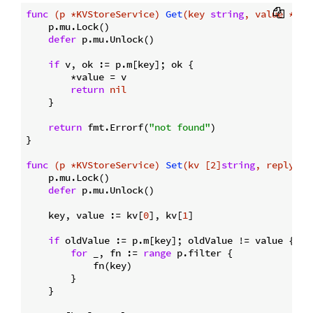
func
(p *KVStoreService)
Get
(key 
string
, value *
str
    p.mu.Lock()

defer
 p.mu.Unlock()

if
 v, ok := p.m[key]; ok {

        *value = v

return
nil
    }

return
 fmt.Errorf(
"not found"
)

}

func
(p *KVStoreService)
Set
(kv [2]
string
, reply *
s
    p.mu.Lock()

defer
 p.mu.Unlock()

    key, value := kv[
0
], kv[
1
]

if
 oldValue := p.m[key]; oldValue != value {

for
 _, fn := 
range
 p.filter {

            fn(key)

        }

    }
