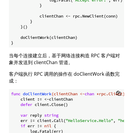
            }

            clientChan <- rpc.NewClient(conn)

        }

    }()

    doClientWork(clientChan)

当每个连接建立后，基于网络连接构造 RPC 客户端对
象并发送到 clientChan 管道。
客户端执行 RPC 调用的操作在 doClientWork 函数完
成：
func
doClientWork
(clientChan <-
chan
 *rpc.Client)
 {

    client := <-clientChan

defer
 client.Close()

var
 reply 
string
    err := client.Call(
"HelloService.Hello"
, 
"hello
if
 err != 
nil
 {

        log.Fatal(err)
