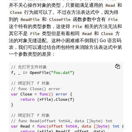
并不关心操作对象的类型，只要能满足通用的
和
Read
行为就可以了。不过在方法表达式中，因为得
Close
到的
和
函数参数中含有
ReadFile
CloseFile
File
这个特有的类型参数，这使得
相关的方法无法和
File
其它不是
类型但是有着相同
和
方
File
Read
Close
法的对象无缝适配。这种小困难难不倒我们 Go 语言码
农，我们可以通过结合闭包特性来消除方法表达式中第
一个参数类型的差异：
// 先打开文件对象
f, _ := OpenFile(
"foo.dat"
)

// 绑定到了 f 对象
// func Close() error
var
 Close = 
func
()
error
 {

return
 (*File).Close(f)

}

// 绑定到了 f 对象
// func Read(offset int64, data []byte) int
var
 Read = 
func
(offset 
int64
, data []
byte
)
int
 {

return
 (*File).Read(f, offset, data)
