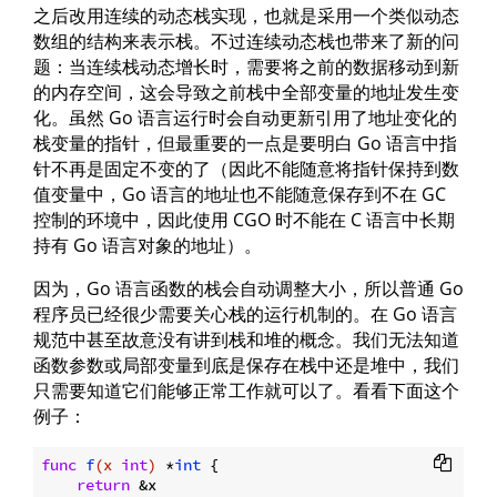
之后改用连续的动态栈实现，也就是采用一个类似动态
数组的结构来表示栈。不过连续动态栈也带来了新的问
题：当连续栈动态增长时，需要将之前的数据移动到新
的内存空间，这会导致之前栈中全部变量的地址发生变
化。虽然 Go 语言运行时会自动更新引用了地址变化的
栈变量的指针，但最重要的一点是要明白 Go 语言中指
针不再是固定不变的了（因此不能随意将指针保持到数
值变量中，Go 语言的地址也不能随意保存到不在 GC
控制的环境中，因此使用 CGO 时不能在 C 语言中长期
持有 Go 语言对象的地址）。
因为，Go 语言函数的栈会自动调整大小，所以普通 Go
程序员已经很少需要关心栈的运行机制的。在 Go 语言
规范中甚至故意没有讲到栈和堆的概念。我们无法知道
函数参数或局部变量到底是保存在栈中还是堆中，我们
只需要知道它们能够正常工作就可以了。看看下面这个
例子：
func
f
(x 
int
)
 *
int
 {

return
 &x
