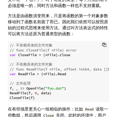
必须是唯一的，同时方法和函数一样也不支持重载。
方法是由函数演变而来，只是将函数的第一个对象参数
移动到了函数名前面了而已。因此我们依然可以按照原
始的过程式思维来使用方法。通过叫方法表达式的特性
可以将方法还原为普通类型的函数：
// 不依赖具体的文件对象
// func CloseFile(f *File) error
var
 CloseFile = (*File).Close

// 不依赖具体的文件对象
// func ReadFile(f *File, offset int64, data []byte
var
 ReadFile = (*File).Read

// 文件处理
f, _ := OpenFile(
"foo.dat"
)

ReadFile(f, 
0
, data)

在有些场景更关心一组相似的操作：比如
读取一
Read
些数组，然后调用
关闭。此时的环境中，用户
Close