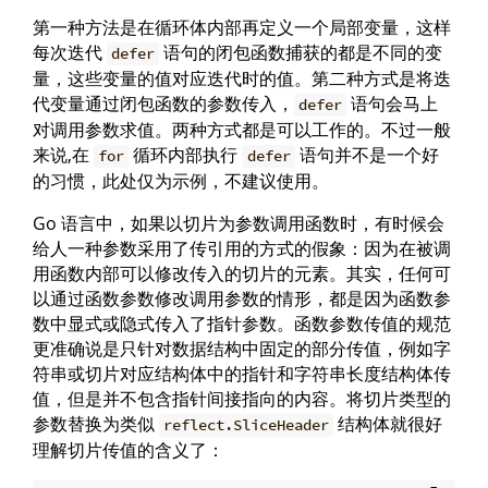
第一种方法是在循环体内部再定义一个局部变量，这样
每次迭代
语句的闭包函数捕获的都是不同的变
defer
量，这些变量的值对应迭代时的值。第二种方式是将迭
代变量通过闭包函数的参数传入，
语句会马上
defer
对调用参数求值。两种方式都是可以工作的。不过一般
来说,在
循环内部执行
语句并不是一个好
for
defer
的习惯，此处仅为示例，不建议使用。
Go 语言中，如果以切片为参数调用函数时，有时候会
给人一种参数采用了传引用的方式的假象：因为在被调
用函数内部可以修改传入的切片的元素。其实，任何可
以通过函数参数修改调用参数的情形，都是因为函数参
数中显式或隐式传入了指针参数。函数参数传值的规范
更准确说是只针对数据结构中固定的部分传值，例如字
符串或切片对应结构体中的指针和字符串长度结构体传
值，但是并不包含指针间接指向的内容。将切片类型的
参数替换为类似
结构体就很好
reflect.SliceHeader
理解切片传值的含义了：