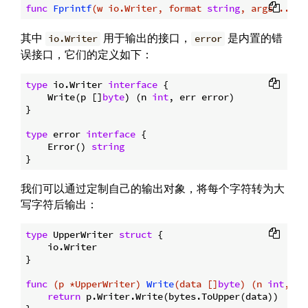
func
Fprintf
(w io.Writer, format 
string
, args ...
in
其中
用于输出的接口，
是内置的错
io.Writer
error
误接口，它们的定义如下：
type
 io.Writer 
interface
 {

    Write(p []
byte
) (n 
int
, err error)

}

type
 error 
interface
 {

    Error() 
string
我们可以通过定制自己的输出对象，将每个字符转为大
写字符后输出：
type
 UpperWriter 
struct
 {

    io.Writer

}

func
(p *UpperWriter)
Write
(data []
byte
)
(n 
int
, er
return
 p.Writer.Write(bytes.ToUpper(data))
