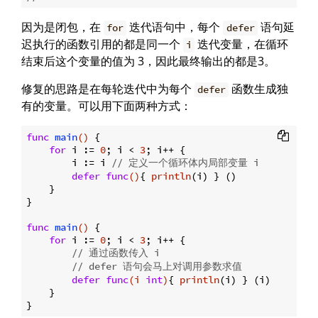
因为是闭包，在
迭代语句中，每个
语句延
for
defer
迟执行的函数引用的都是同一个
迭代变量，在循环
i
结束后这个变量的值为 3，因此最终输出的都是3。
修复的思路是在每轮迭代中为每个
函数生成独
defer
有的变量。可以用下面两种方式：
func
main
()
 {

for
 i := 
0
; i < 
3
; i++ {

        i := i 
// 定义一个循环体内局部变量 i
defer
func
()
{ 
println
(i) } ()

    }

}

func
main
()
 {

for
 i := 
0
; i < 
3
; i++ {

// 通过函数传入 i
// defer 语句会马上对调用参数求值
defer
func
(i 
int
)
{ 
println
(i) } (i)

    }
