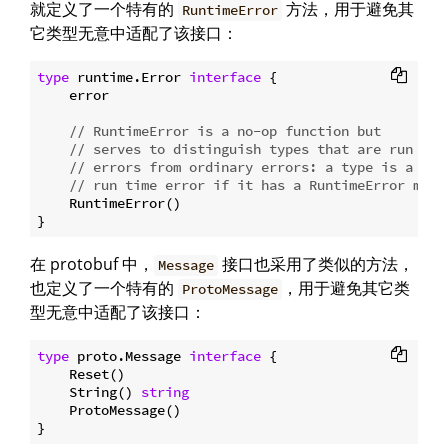
就定义了一个特有的
方法，用于避免其
RuntimeError
它类型无意中适配了该接口：
type
 runtime.Error 
interface
 {

    error

// RuntimeError is a no-op function but
// serves to distinguish types that are run tim
// errors from ordinary errors: a type is a
// run time error if it has a RuntimeError meth
    RuntimeError()

在 protobuf 中，
接口也采用了类似的方法，
Message
也定义了一个特有的
，用于避免其它类
ProtoMessage
型无意中适配了该接口：
type
 proto.Message 
interface
 {

    Reset()

    String() 
string
    ProtoMessage()
