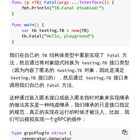
func
(p *TB)
Fatal
(args ...
interface
{})
 {

    fmt.Println(
"TB.Fatal disabled!"
)

}

func
main
()
 {

var
 tb testing.TB = 
new
(TB)

    tb.Fatal(
"Hello, playground"
)

我们在自己的
结构体类型中重新实现了
方
TB
Fatal
法，然后通过将对象隐式转换为
接口类型
testing.TB
（因为内嵌了匿名的
对象，因此是满足
testing.TB
接口的），然后通过
接口来
testing.TB
testing.TB
调用我们自己的
方法。
Fatal
这种通过嵌入匿名接口或嵌入匿名指针对象来实现继承
的做法其实是一种纯虚继承，我们继承的只是接口指定
的规范，真正的实现在运行的时候才被注入。比如，我
们可以模拟实现一个gRPC的插件：
type
 grpcPlugin 
struct
 {

    *generator.Generator
