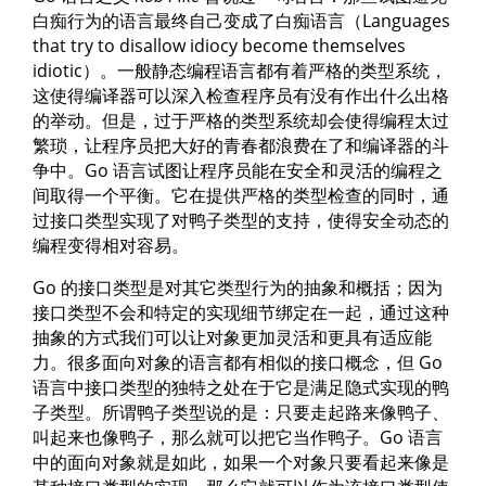
白痴行为的语言最终自己变成了白痴语言（Languages
that try to disallow idiocy become themselves
idiotic）。一般静态编程语言都有着严格的类型系统，
这使得编译器可以深入检查程序员有没有作出什么出格
的举动。但是，过于严格的类型系统却会使得编程太过
繁琐，让程序员把大好的青春都浪费在了和编译器的斗
争中。Go 语言试图让程序员能在安全和灵活的编程之
间取得一个平衡。它在提供严格的类型检查的同时，通
过接口类型实现了对鸭子类型的支持，使得安全动态的
编程变得相对容易。
Go 的接口类型是对其它类型行为的抽象和概括；因为
接口类型不会和特定的实现细节绑定在一起，通过这种
抽象的方式我们可以让对象更加灵活和更具有适应能
力。很多面向对象的语言都有相似的接口概念，但 Go
语言中接口类型的独特之处在于它是满足隐式实现的鸭
子类型。所谓鸭子类型说的是：只要走起路来像鸭子、
叫起来也像鸭子，那么就可以把它当作鸭子。Go 语言
中的面向对象就是如此，如果一个对象只要看起来像是