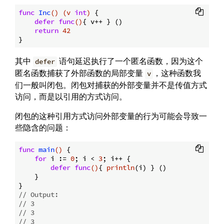
func
Inc
()
(v 
int
)
 {

defer
func
()
{ v++ } ()

return
42
其中
语句延迟执行了一个匿名函数，因为这个
defer
匿名函数捕获了外部函数的局部变量
，这种函数我
v
们一般叫闭包。闭包对捕获的外部变量并不是传值方式
访问，而是以引用的方式访问。
闭包的这种引用方式访问外部变量的行为可能会导致一
些隐含的问题：
func
main
()
 {

for
 i := 
0
; i < 
3
; i++ {

defer
func
()
{ 
println
(i) } ()

    }

// Output:
// 3
// 3
// 3