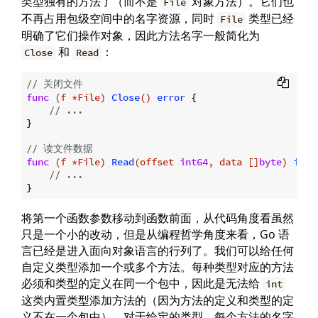
类型独有的方法了（而不是
对象方法）。它们也
File
不再占用包级空间中的名字资源，同时
类型已经
File
明确了它们操作对象，因此方法名字一般简化为
和
：
Close
Read
// 关闭文件
func
(f *File)
Close
()
error
 {

// ...
}

// 读文件数据
func
(f *File)
Read
(offset 
int64
, data []
byte
)
int
 {
// ...
将第一个函数参数移动到函数前面，从代码角度看虽然
只是一个小的改动，但是从编程哲学角度来看，Go 语
言已经是进入面向对象语言的行列了。我们可以给任何
自定义类型添加一个或多个方法。每种类型对应的方法
必须和类型的定义在同一个包中，因此是无法给
int
这类内置类型添加方法的（因为方法的定义和类型的定
义不在一个包中）。对于给定的类型，每个方法的名字