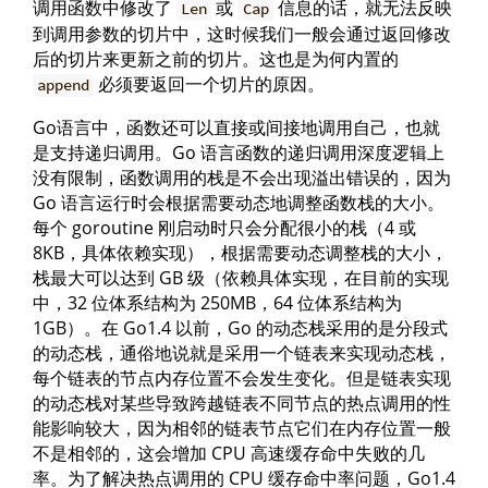
调用函数中修改了
或
信息的话，就无法反映
Len
Cap
到调用参数的切片中，这时候我们一般会通过返回修改
后的切片来更新之前的切片。这也是为何内置的
必须要返回一个切片的原因。
append
Go语言中，函数还可以直接或间接地调用自己，也就
是支持递归调用。Go 语言函数的递归调用深度逻辑上
没有限制，函数调用的栈是不会出现溢出错误的，因为
Go 语言运行时会根据需要动态地调整函数栈的大小。
每个 goroutine 刚启动时只会分配很小的栈（4 或
8KB，具体依赖实现），根据需要动态调整栈的大小，
栈最大可以达到 GB 级（依赖具体实现，在目前的实现
中，32 位体系结构为 250MB，64 位体系结构为
1GB）。在 Go1.4 以前，Go 的动态栈采用的是分段式
的动态栈，通俗地说就是采用一个链表来实现动态栈，
每个链表的节点内存位置不会发生变化。但是链表实现
的动态栈对某些导致跨越链表不同节点的热点调用的性
能影响较大，因为相邻的链表节点它们在内存位置一般
不是相邻的，这会增加 CPU 高速缓存命中失败的几
率。为了解决热点调用的 CPU 缓存命中率问题，Go1.4