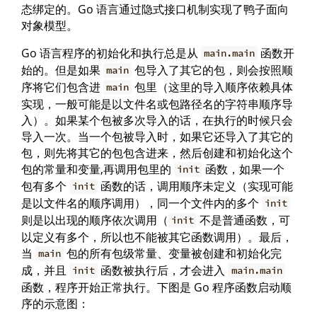
态绑定的。Go 语言通过隐式接口机制实现了鸭子面向
对象模型。
Go 语言程序的初始化和执行总是从
函数开
main.main
始的。但是如果
包导入了其它的包，则会按照顺
main
序将它们包含进
包里（这里的导入顺序依赖具体
main
实现，一般可能是以文件名或包路径名的字符串顺序导
入）。如果某个包被多次导入的话，在执行的时候只会
导入一次。当一个包被导入时，如果它还导入了其它的
包，则先将其它的包包含进来，然后创建和初始化这个
包的常量和变量,再调用包里的
函数，如果一个
init
包有多个
函数的话，调用顺序未定义（实现可能
init
是以文件名的顺序调用），同一个文件内的多个
init
则是以出现的顺序依次调用（
不是普通函数，可
init
以定义有多个，所以也不能被其它函数调用）。最后，
当
包的所有包级常量、变量被创建和初始化完
main
成，并且
函数被执行后，才会进入
init
main.main
函数，程序开始正常执行。下图是 Go 程序函数启动顺
序的示意图：