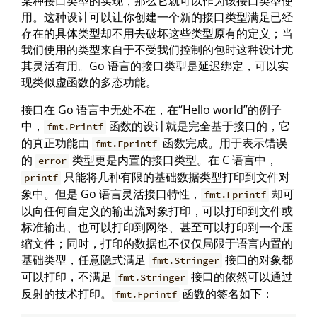
某种接口类型的实现，那么它就可以作为该接口类型使
用。这种设计可以让你创建一个新的接口类型满足已经
存在的具体类型却不用去破坏这些类型原有的定义；当
我们使用的类型来自于不受我们控制的包时这种设计尤
其灵活有用。Go 语言的接口类型是延迟绑定，可以实
现类似虚函数的多态功能。
接口在 Go 语言中无处不在，在“Hello world”的例子
中，
函数的设计就是完全基于接口的，它
fmt.Printf
的真正功能由
函数完成。用于表示错误
fmt.Fprintf
的
类型更是内置的接口类型。在 C 语言中，
error
只能将几种有限的基础数据类型打印到文件对
printf
象中。但是 Go 语言灵活接口特性，
却可
fmt.Fprintf
以向任何自定义的输出流对象打印，可以打印到文件或
标准输出、也可以打印到网络、甚至可以打印到一个压
缩文件；同时，打印的数据也不仅仅局限于语言内置的
基础类型，任意隐式满足
接口的对象都
fmt.Stringer
可以打印，不满足
接口的依然可以通过
fmt.Stringer
反射的技术打印。
函数的签名如下：
fmt.Fprintf