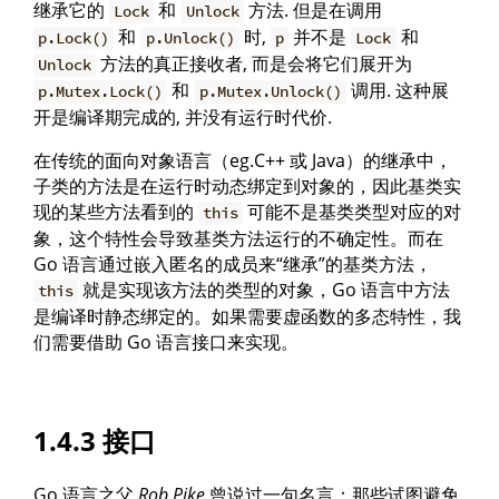
继承它的
和
方法. 但是在调用
Lock
Unlock
和
时,
并不是
和
p.Lock()
p.Unlock()
p
Lock
方法的真正接收者, 而是会将它们展开为
Unlock
和
调用. 这种展
p.Mutex.Lock()
p.Mutex.Unlock()
开是编译期完成的, 并没有运行时代价.
在传统的面向对象语言（eg.C++ 或 Java）的继承中，
子类的方法是在运行时动态绑定到对象的，因此基类实
现的某些方法看到的
可能不是基类类型对应的对
this
象，这个特性会导致基类方法运行的不确定性。而在
Go 语言通过嵌入匿名的成员来“继承”的基类方法，
就是实现该方法的类型的对象，Go 语言中方法
this
是编译时静态绑定的。如果需要虚函数的多态特性，我
们需要借助 Go 语言接口来实现。
1.4.3 接口
Go 语言之父
Rob Pike
曾说过一句名言：那些试图避免