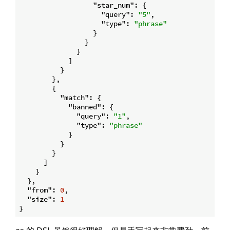
"star_num"
: {

"query"
: 
"5"
,

"type"
: 
"phrase"
                  }

                }

              }

            ]

          }

        },

        {

"match"
: {

"banned"
: {

"query"
: 
"1"
,

"type"
: 
"phrase"
            }

          }

        }

      ]

    }

  },

"from"
: 
0
,

"size"
: 
1