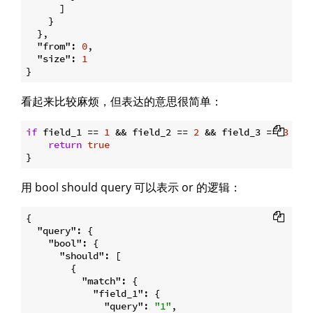
      ]

    }

  },

"from"
: 
0
,

"size"
: 
1
看起来比较麻烦，但表达的意思很简单：
if
 field_1 == 
1
 && field_2 == 
2
 && field_3 == 
3
 && 
return
true
用 bool should query 可以表示 or 的逻辑：
{

"query"
: {

"bool"
: {

"should"
: [

        {

"match"
: {

"field_1"
: {

"query"
: 
"1"
,
