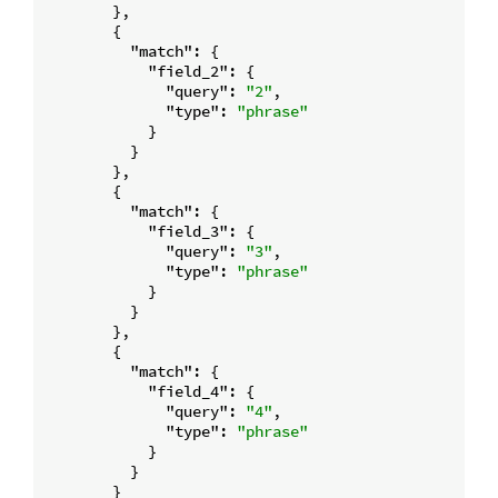
        },

        {

"match"
: {

"field_2"
: {

"query"
: 
"2"
,

"type"
: 
"phrase"
            }

          }

        },

        {

"match"
: {

"field_3"
: {

"query"
: 
"3"
,

"type"
: 
"phrase"
            }

          }

        },

        {

"match"
: {

"field_4"
: {

"query"
: 
"4"
,

"type"
: 
"phrase"
            }

          }

        }
