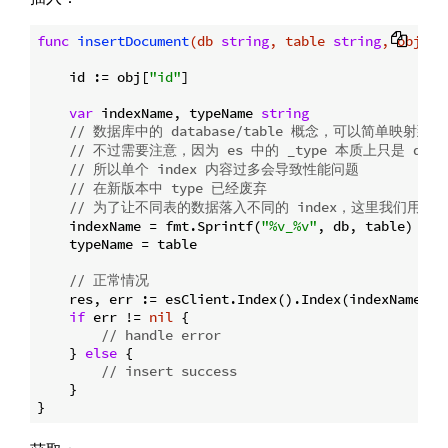
func
insertDocument
(db 
string
, table 
string
, obj 
ma
    id := obj[
"id"
]

var
 indexName, typeName 
string
// 数据库中的 database/table 概念，可以简单映射到 es 
// 不过需要注意，因为 es 中的 _type 本质上只是 docu
// 所以单个 index 内容过多会导致性能问题
// 在新版本中 type 已经废弃
// 为了让不同表的数据落入不同的 index，这里我们用 tabl
    indexName = fmt.Sprintf(
"%v_%v"
, db, table)

    typeName = table

// 正常情况
    res, err := esClient.Index().Index(indexName).T
if
 err != 
nil
 {

// handle error
    } 
else
 {

// insert success
    }
