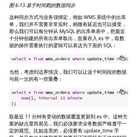
图 6-13 基于时间戳的数据同步
这种同步方式与业务强绑定，例如 WMS 系统中的出库
单，我们并不需要非常实时，稍微有延迟也可以接受，
那么我们可以每分钟从 MySQL 的出库单表中，把最近
十分钟创建的所有出库单取出，批量存入 es 中，取数
据的操作需要执行的逻辑可以表达为下面的 SQL：
select
 * 
from
 wms_orders 
where
 update_time >= 
date_
当然，考虑到边界情况，我们可以让这个时间段的数据
与前一次的有一些重叠：
select
 * 
from
 wms_orders 
where
 update_time >= 
date_
now
(), 
interval
11
minute
取最近 11 分钟有变动的数据覆盖更新到 es 中。这种方
案的缺点显而易见，我们必须要求业务数据严格遵守一
定的规范。比如这里的，必须要有 update_time 字